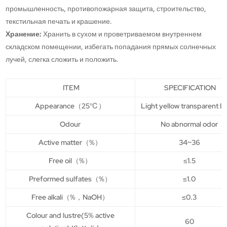
промышленность, противопожарная защита, строительство,
текстильная печать и крашение.
Хранение:
Хранить в сухом и проветриваемом внутреннем
складском помещении, избегать попадания прямых солнечных
лучей, слегка сложить и положить.
ITEM
SPECIFICATION
Appearance（25℃）
Light yellow transparent li
Odour
No abnormal odor
Active matter（%）
34~36
Free oil（%）
≤1.5
Preformed sulfates（%）
≤1.0
Free alkali（%，NaOH）
≤0.3
Colour and lustre(5% active
60