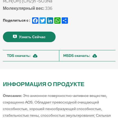
RCH(OH) (CH2)n -SO3Na
Молекулярный вес:
336
Facebook
Twitter
LinkedIn
WhatsApp
Share
Поделиться с :
Узнать Сейчас
TDS скачать:
MSDS скачать:
ИНФОРМАЦИЯ О ПРОДУКТЕ
Описание:
Это анионное поверхностно-активное вещество,
сокращенно AOS. Обладает превосходной очищающей
способностью, хорошей пенообразующей способностью,
стабильностью пены, способностью эмульгирования; Сильная