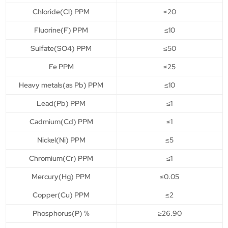
Chloride(Cl) PPM
≤20
Fluorine(F) PPM
≤10
Sulfate(SO4) PPM
≤50
Fe PPM
≤25
Heavy metals(as Pb) PPM
≤10
Lead(Pb) PPM
≤1
Cadmium(Cd) PPM
≤1
Nickel(Ni) PPM
≤5
Chromium(Cr) PPM
≤1
Mercury(Hg) PPM
≤0.05
Copper(Cu) PPM
≤2
Phosphorus(P) %
≥26.90