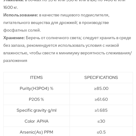
1600 кг.
Использование:
в качестве пищевого подкислителя,
питательного вещества для дрожжей; в производстве
фосфатных солей.
Хранение:
Беречь от солнечного света; следует хранить в среде
без запаха, рекомендуется использовать условия с низкой
влажностью, чтобы свести к минимуму вероятность слеживания/
разложения
ITEMS
SPECIFICATIONS
Purity(H3PO4) %
≥85.00
P2O5 %
≥61.60
Specific gravity g/ml
≥1.685
Color APHA
≤30
Arsenic(As) PPM
≤0.5