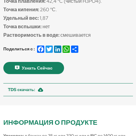
Точка плавления:
42,4 °C (чистый H3PO4).
Точка кипения:
260 °С.
Удельный вес:
1,87
Точка вспышки:
нет
Растворимость в воде:
смешивается
Facebook
Twitter
LinkedIn
WhatsApp
Share
Поделиться с :
Узнать Сейчас
TDS скачать:
ИНФОРМАЦИЯ О ПРОДУКТЕ
Упаковка:
в бочках по 35 кг или 330 кг или в IBC по 1400 кг или