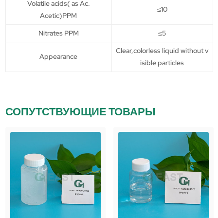
Volatile acids( as Ac.
≤10
Acetic)PPM
Nitrates PPM
≤5
Clear,colorless liquid without v
Appearance
isible particles
СОПУТСТВУЮЩИЕ ТОВАРЫ